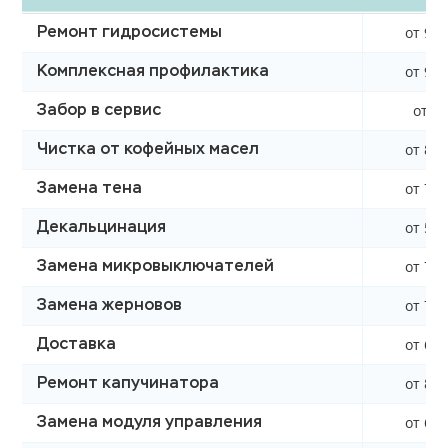
от 990
Ремонт гидросистемы
от 990
Комплексная профилактика
от 0 
Забор в сервис
от 850
Чистка от кофейных масел
от 760
Замена тена
от 590
Декальцинация
от 750
Замена микровыключателей
от 750
Замена жерновов
от 620
Доставка
от 850
Ремонт капучинатора
от 600
Замена модуля управления